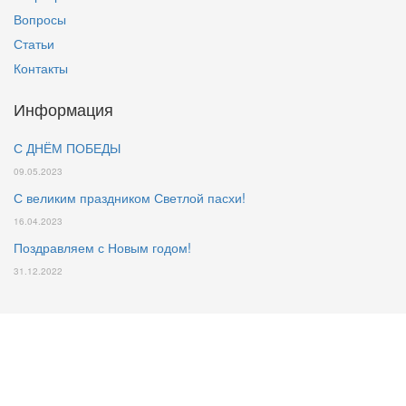
Вопросы
Статьи
Контакты
Информация
С ДНЁМ ПОБЕДЫ
09.05.2023
С великим праздником Светлой пасхи!
16.04.2023
Поздравляем с Новым годом!
31.12.2022
Данный интернет-сайт носит исключительно информационный
характер и ни при каких условиях не является публичной
офертой, определяемой положениями Статьи 437 (2) ГК РФ.